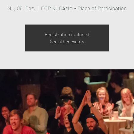
Mi., 06. Dez.
  |  
POP KUDAMM - Place of Participation
Registration is closed
See other events