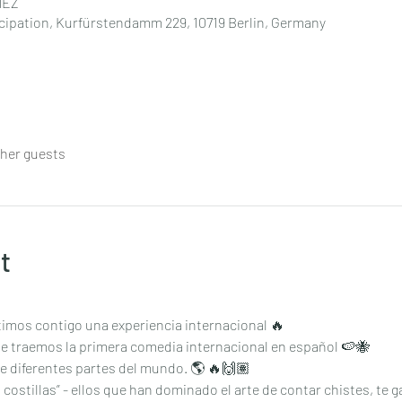
 MEZ
cipation, Kurfürstendamm 229, 10719 Berlin, Germany
ther guests
t
imos contigo una experiencia internacional 🔥
, te traemos la primera comedia internacional en español 🍉🐝
diferentes partes del mundo. 🌎 🔥🙌🏽 
 costillas” - ellos que han dominado el arte de contar chistes, te