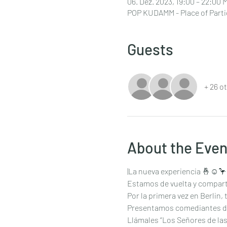
06. Dez. 2023, 19:00 – 22:00
POP KUDAMM - Place of Parti
Guests
+ 26 o
About the Even
|La nueva experiencia 🤞☺️🦩
Estamos de vuelta y compart
Por la primera vez en Berlin
Presentamos comediantes de 
Llámales “Los Señores de las