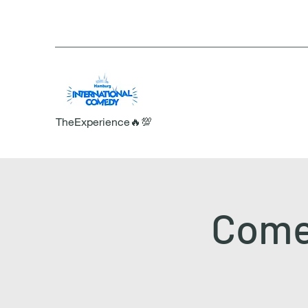
TheExperience🔥💯
Comed